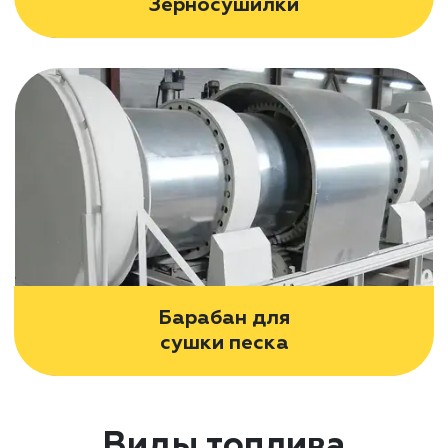
Зерносушилки
Барабан для
сушки песка
Виды топлива